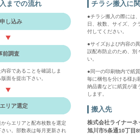
入までの流れ
チラシ搬入に
●チラシ搬入の際には
申し込み
日、枚数、サイズ、ク
付してください。
●サイズおよび内容の
誤配布防止のため、別
事前調査
い。
た内容であることを確認しま
●同一の印刷物内で紙
る版面を提出下さい。
毎に梱包を分ける様お
納品書などに紙質が違
します。
エリア選定
搬入先
株式会社ライナーネ
表からエリアと配布枚数を選定
旭川市5条通10丁目85
下さい。部数表は毎月更新され