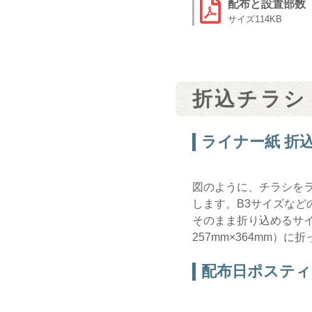
配布と設置部数
114KB
折込チラシ
ライナー紙 折
図のように、チラシを
します。B3サイズなど
そのまま折り込めるサイ
257mm×364mm）
配布日ポスティ