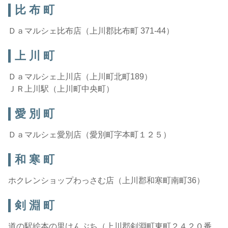
比 布 町
Ｄａマルシェ比布店（上川郡比布町 371-44）
上 川 町
Ｄａマルシェ上川店（上川町北町189）
ＪＲ上川駅（上川町中央町）
愛 別 町
Ｄａマルシェ愛別店（愛別町字本町１２５）
和 寒 町
ホクレンショップわっさむ店（上川郡和寒町南町36）
剣 淵 町
道の駅絵本の里けんぶち（上川郡剣淵町東町２４２０番