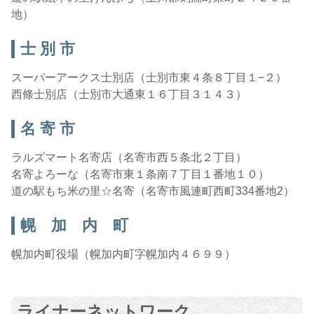
地）
士 別 市
スーパーアークス士別店（士別市東４条８丁目１−２）
西條士別店（士別市大通東１６丁目３１４３）
名 寄 市
ラルズマート名寄店（名寄市西５条北２丁目）
名寄よろーな（名寄市東１条南７丁目１番地１０）
道の駅もち米の里☆名寄（名寄市風連町西町334番地2）
幌 加 内 町
幌加内町役場（幌加内町字幌加内４６９９）
ライナーネットワーク